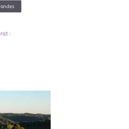
avandes
at :