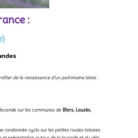
rance :
e)
andes
iter de la renaissance d’un patrimoine lotois :
de lavande sur les communes de
Blars, Lauzès,
randonnée cyclo sur les petites routes lotoises
on et présentation autour de la lavande et du vélo