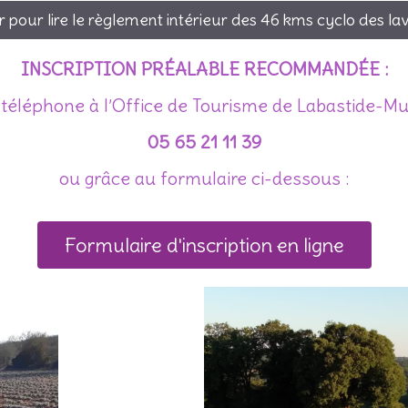
r pour lire le règlement intérieur des 46 kms cyclo des l
INSCRIPTION PRÉALABLE RECOMMANDÉE :
 téléphone à l’Office de Tourisme de Labastide-Mur
05 65 21 11 39
ou grâce au formulaire ci-dessous :
Formulaire d'inscription en ligne